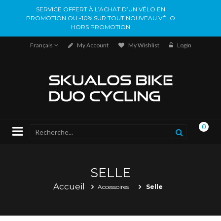
SERVICE OFFERT À L’ACHAT D’UN VÉLO EN
PROMOTION OU -10% SUR TOUT NOUVEAU VÉLO
HORS PROMOTION
Français
My Account
My Wishlist
Login
0
SELLE
Accueil
Accessoires
Selle