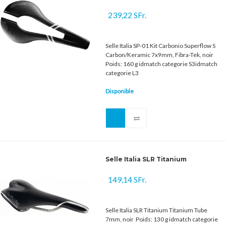
239,22 SFr.
Selle Italia SP-01 Kit Carbonio Superflow S
Carbon/Keramic 7x9mm, Fibra-Tek, noir
Poids: 160 g idmatch categorie S3idmatch
categorie L3
Disponible
Selle Italia SLR Titanium
149,14 SFr.
Selle Italia SLR Titanium Titanium Tube
7mm, noir Poids: 130 g idmatch categorie