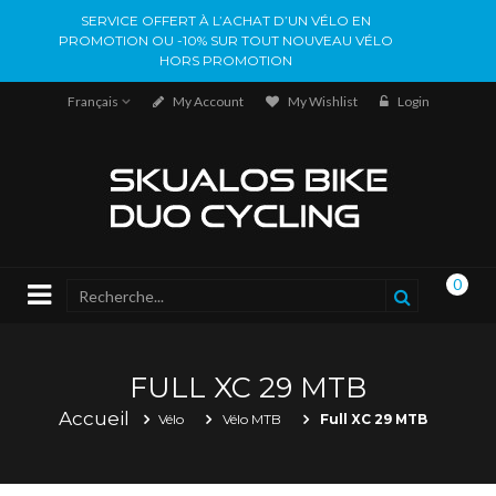
SERVICE OFFERT À L’ACHAT D’UN VÉLO EN
PROMOTION OU -10% SUR TOUT NOUVEAU VÉLO
HORS PROMOTION
Français
My Account
My Wishlist
Login
0
FULL XC 29 MTB
Accueil
Vélo
Vélo MTB
Full XC 29 MTB