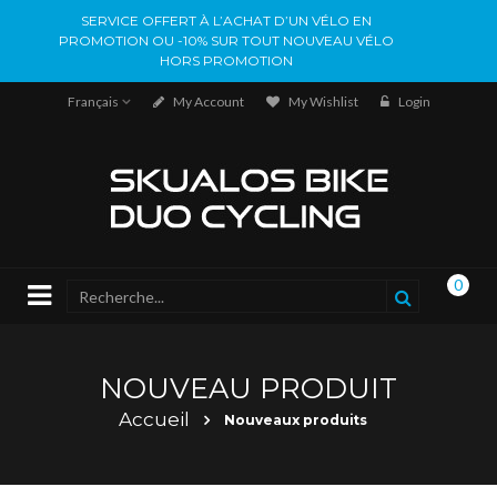
SERVICE OFFERT À L’ACHAT D’UN VÉLO EN
PROMOTION OU -10% SUR TOUT NOUVEAU VÉLO
HORS PROMOTION
Français
My Account
My Wishlist
Login
0
NOUVEAU PRODUIT
Accueil
Nouveaux produits