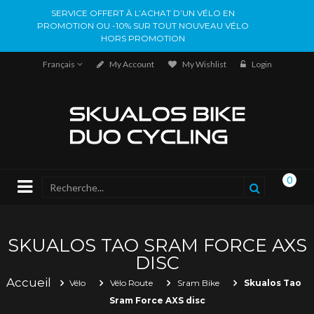
SERVICE OFFERT À L’ACHAT D’UN VÉLO EN
PROMOTION OU -10% SUR TOUT NOUVEAU VÉLO
HORS PROMOTION
Français
My Account
My Wishlist
Login
0
SKUALOS TAO SRAM FORCE AXS
DISC
Accueil
Vélo
Vélo Route
Sram Bike
Skualos Tao
Sram Force AXS disc