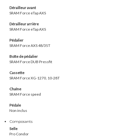
Dérailleur avant
S
RAM Force eTap AXS
Dérailleur arrière
S
RAM Force eTap AXS
Pédalier
SRAM Force AXS 48/35T
Boîte de pédalier
SRAM Force DUB Pressfit
Cassette
S
RAM Force XG-1270, 10-28T
Chaîne
S
RAM Force speed
Pédale
Non inclus
Composants
Selle
Pro Condor