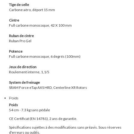
Tige de selle
Carbone aèro, déport 15 mm
Cintre
Full carbone monocoque, 42 X 100 mm
Ruban de cintre
Ruban Pro Gel
Potence
Full carbone monocoque, 6 degrés (100mm)
Jeux de direction
Roulement interne, 1,1/5
System de freinage
S
RAM Force eTap AXS HRD, Centerline XR Rotors
Poids
Poids
54 cm - 7.3
kg sans pédale
CE Certificat (
EN 14781
), 2 ans de garantie.
Spécifications sujettes à des modifications sans préavis. Sous réserves
d'erreurs ou oublis.