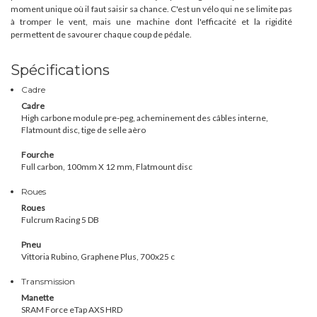
moment unique où il faut saisir sa chance. C'est un vélo qui ne se limite pas
à tromper le vent, mais une machine dont l'efficacité et la rigidité
permettent de savourer chaque coup de pédale.
Spécifications
Cadre
Cadre
High carbone module pre-peg, acheminement des câbles interne,
Flatmount disc, tige de selle aèro
Fourche
Full carbon, 100mm X 12 mm, Flatmount disc
Roues
Roues
Fulcrum Racing 5 DB
Pneu
Vittoria Rubino, Graphene Plus, 700x25 c
Transmission
Manette
S
RAM Force eTap AXS HRD