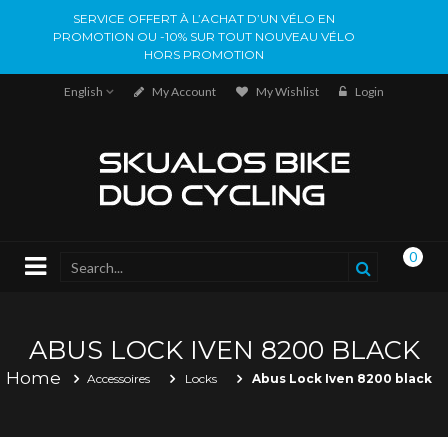
SERVICE OFFERT À L’ACHAT D’UN VÉLO EN
PROMOTION OU -10% SUR TOUT NOUVEAU VÉLO
HORS PROMOTION
English
My Account
My Wishlist
Login
0
ABUS LOCK IVEN 8200 BLACK
Home
Accessoires
Locks
Abus Lock Iven 8200 black