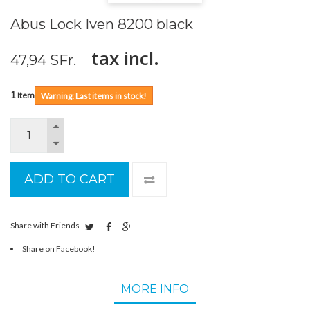
Abus Lock Iven 8200 black
tax incl.
47,94 SFr.
1
Item
Warning: Last items in stock!
ADD TO CART
Share with Friends
Share on Facebook!
MORE INFO